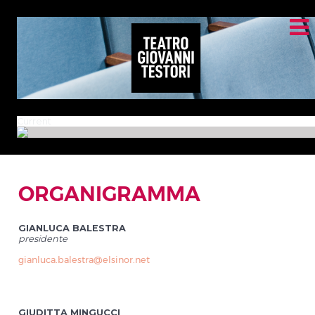
Current
ORGANIGRAMMA
GIANLUCA BALESTRA
presidente
gianluca.balestra@elsinor.net
GIUDITTA MINGUCCI