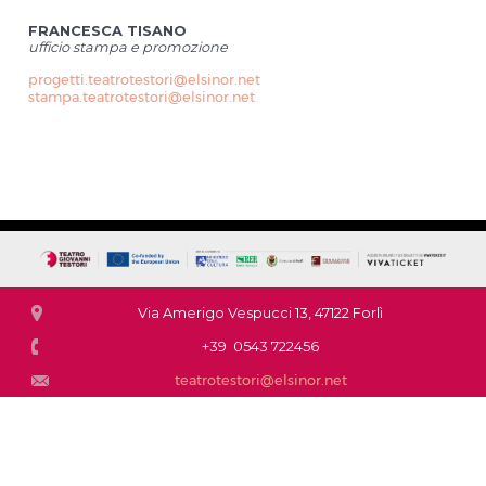
FRANCESCA TISANO
ufficio stampa e promozione
progetti.teatrotestori@elsinor.net
stampa.teatrotestori@elsinor.net
Via Amerigo Vespucci 13, 47122 Forlì
+39 0543 722456
teatrotestori@elsinor.net